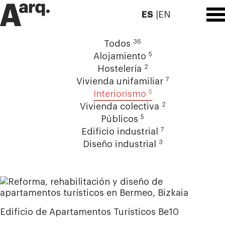
ES
EN
36
Todos
5
Alojamiento
2
Hostelería
7
Vivienda unifamiliar
5
Interiorismo
2
Vivienda colectiva
5
Públicos
7
Edificio industrial
3
Diseño industrial
Edificio de Apartamentos Turísticos Be10