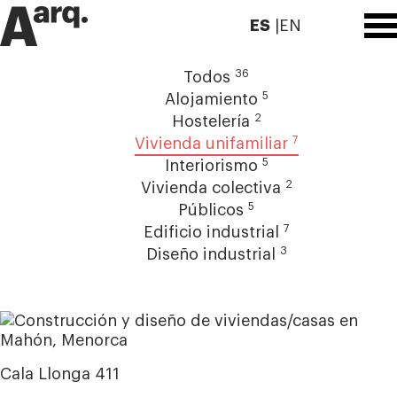
ES
EN
36
Todos
5
Alojamiento
2
Hostelería
7
Vivienda unifamiliar
5
Interiorismo
2
Vivienda colectiva
5
Públicos
7
Edificio industrial
3
Diseño industrial
Cala Llonga 411