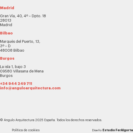
Madrid
Gran Vía, 40, 4º – Dpto. 18
28013
Madrid
Bilbao
Marqués del Puerto, 13,
3º – D
48008 Bilbao
Burgos
La isla 1, bajo 3
09580 Villasana de Mena
Burgos
+34 944 249 711
info@anguloarquitectura.com
© Angulo Arquitectura 2025 España. Todos los derechos reservados.
Política de cookies
Diseño
Estudio FerAlgorta